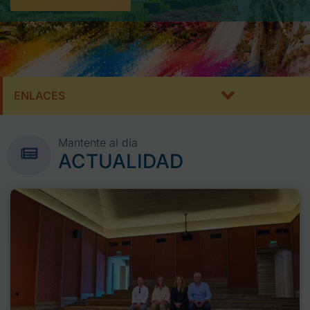
ENLACES
Mantente al día
ACTUALIDAD