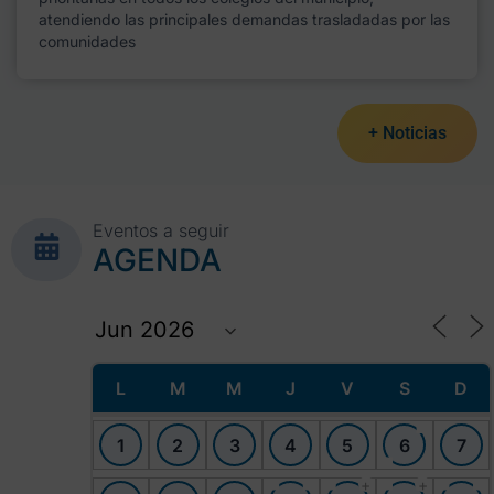
atendiendo las principales demandas trasladadas por las
comunidades
+ Noticias
Eventos a seguir
AGENDA
L
M
M
J
V
S
D
1
2
3
4
5
6
7
+
+