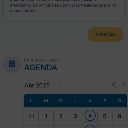
atendiendo las principales demandas trasladadas por las
comunidades
+ Noticias
Eventos a seguir
AGENDA
L
M
M
J
V
S
D
4
31
1
2
3
5
6