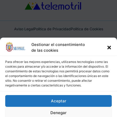
Aviso Legal
Política de Privacidad
Política de Cookies
Ayuntamiento de Motril, Plaza de España, 1, 18600, Motril,
Gestionar el consentimiento
(Granada), CIF: P1814200J, DIR3: L01181400
de las cookies
Para ofrecer las mejores experiencias, utilizamos tecnologías como las
cookies para almacenar y/o acceder a la información del dispositivo. El
consentimiento de estas tecnologías nos permitirá procesar datos como
el comportamiento de navegación o las identificaciones únicas en este
sitio. No consentir o retirar el consentimiento, puede afectar
negativamente a ciertas características y funciones.
Aceptar
Denegar