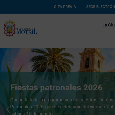
CITA PREVIA
SEDE ELECTRÓN
La Ci
Alégrate el verano
Disfruta de las sesiones de cine de verano,
conciertos, actividades deportivas y mucho más. ¡
te pierdas nada de lo que hemos preparado para ti!
Consulta la programación y participa en nuestras