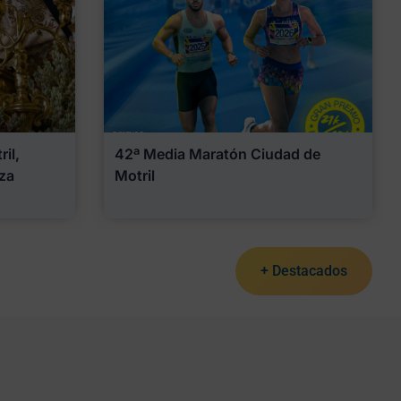
il,
42ª Media Maratón Ciudad de
za
Motril
+ Destacados