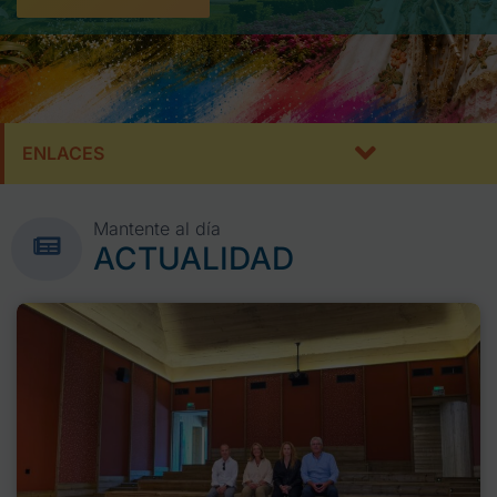
ENLACES
Mantente al día
ACTUALIDAD