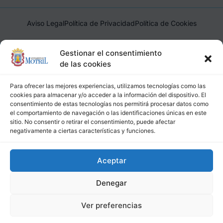
Aviso Legal
Política de Privacidad
Política de Cookies
Ayuntamiento de Motril, Plaza de España, 1, 18600, Motril,
Gestionar el consentimiento
(Granada), CIF: P1814200J, DIR3: L01181400
de las cookies
Para ofrecer las mejores experiencias, utilizamos tecnologías como las
cookies para almacenar y/o acceder a la información del dispositivo. El
consentimiento de estas tecnologías nos permitirá procesar datos como
el comportamiento de navegación o las identificaciones únicas en este
sitio. No consentir o retirar el consentimiento, puede afectar
negativamente a ciertas características y funciones.
Aceptar
Denegar
Ver preferencias