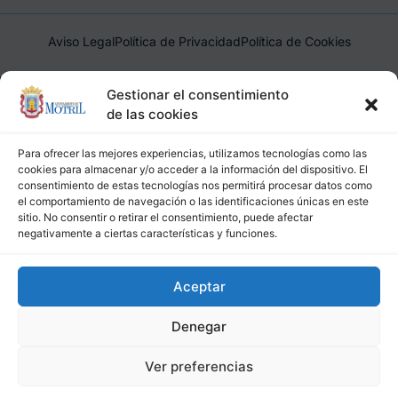
Aviso Legal
Política de Privacidad
Política de Cookies
Ayuntamiento de Motril, Plaza de España, 1, 18600, Motril,
Gestionar el consentimiento
(Granada), CIF: P1814200J, DIR3: L01181400
de las cookies
Para ofrecer las mejores experiencias, utilizamos tecnologías como las
cookies para almacenar y/o acceder a la información del dispositivo. El
consentimiento de estas tecnologías nos permitirá procesar datos como
el comportamiento de navegación o las identificaciones únicas en este
sitio. No consentir o retirar el consentimiento, puede afectar
negativamente a ciertas características y funciones.
Aceptar
Denegar
Ver preferencias