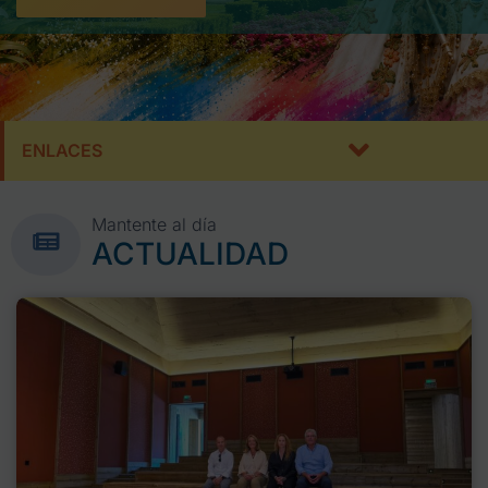
ENLACES
Mantente al día
ACTUALIDAD