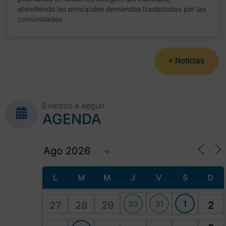
atendiendo las principales demandas trasladadas por las
comunidades
+ Noticias
Eventos a seguir
AGENDA
L
M
M
J
V
S
D
30
31
1
27
28
29
2