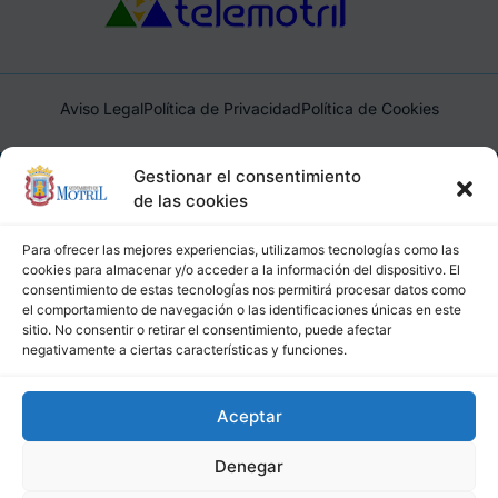
Aviso Legal
Política de Privacidad
Política de Cookies
Ayuntamiento de Motril, Plaza de España, 1, 18600, Motril,
Gestionar el consentimiento
(Granada), CIF: P1814200J, DIR3: L01181400
de las cookies
Para ofrecer las mejores experiencias, utilizamos tecnologías como las
cookies para almacenar y/o acceder a la información del dispositivo. El
consentimiento de estas tecnologías nos permitirá procesar datos como
el comportamiento de navegación o las identificaciones únicas en este
sitio. No consentir o retirar el consentimiento, puede afectar
negativamente a ciertas características y funciones.
Aceptar
Denegar