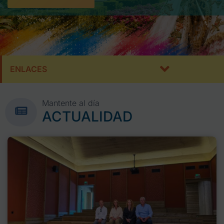
ENLACES
Mantente al día
ACTUALIDAD