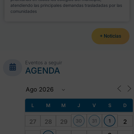
atendiendo las principales demandas trasladadas por las
comunidades
+ Noticias
Eventos a seguir
AGENDA
L
M
M
J
V
S
D
30
31
1
27
28
29
2