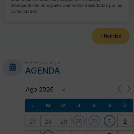
atendiendo las principales demandas trasladadas por las
comunidades
+ Noticias
Eventos a seguir
AGENDA
L
M
M
J
V
S
D
30
31
1
27
28
29
2