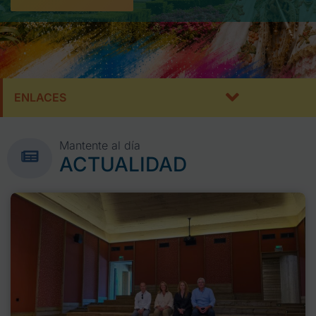
ENLACES
Mantente al día
ACTUALIDAD