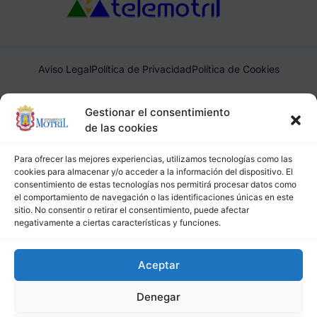
Aviso Legal
Política de Privacidad
Política de Cookies
Ayuntamiento de Motril, Plaza de España, 1, 18600, Motril,
Gestionar el consentimiento
(Granada), CIF: P1814200J, DIR3: L01181400
de las cookies
Para ofrecer las mejores experiencias, utilizamos tecnologías como las
cookies para almacenar y/o acceder a la información del dispositivo. El
consentimiento de estas tecnologías nos permitirá procesar datos como
el comportamiento de navegación o las identificaciones únicas en este
sitio. No consentir o retirar el consentimiento, puede afectar
negativamente a ciertas características y funciones.
Aceptar
Denegar