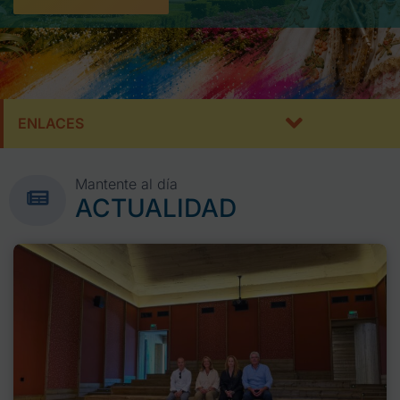
ENLACES
Mantente al día
ACTUALIDAD