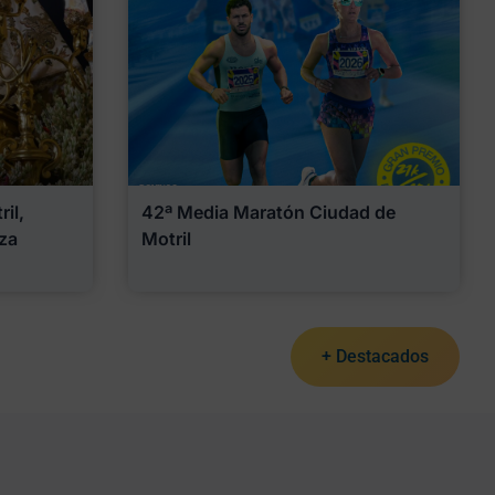
il,
42ª Media Maratón Ciudad de
za
Motril
+ Destacados