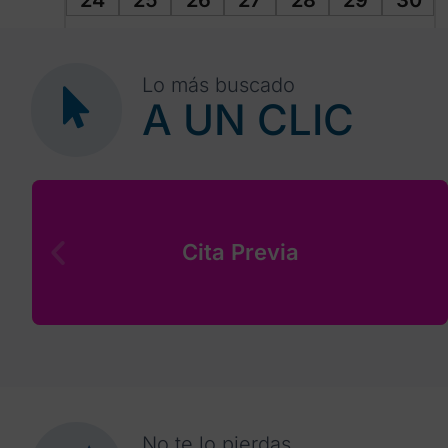
24
25
26
27
28
29
30
31
1
2
3
4
5
6
Lo más buscado
A UN CLIC
Cita Previa
No te lo pierdas