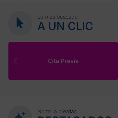
31
1
2
3
4
5
6
Lo más buscado
A UN CLIC
Cita Previa
No te lo pierdas