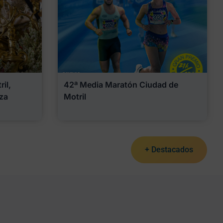
il,
42ª Media Maratón Ciudad de
za
Motril
+ Destacados