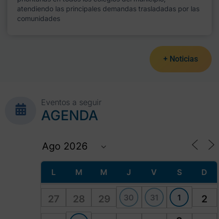
atendiendo las principales demandas trasladadas por las
comunidades
+ Noticias
Eventos a seguir
AGENDA
L
M
M
J
V
S
D
30
31
1
27
28
29
2