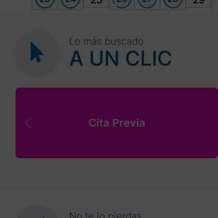
25
29
30
1
2
3
4
5
6
Lo más buscado
A UN CLIC
Cita Previa
No te lo pierdas