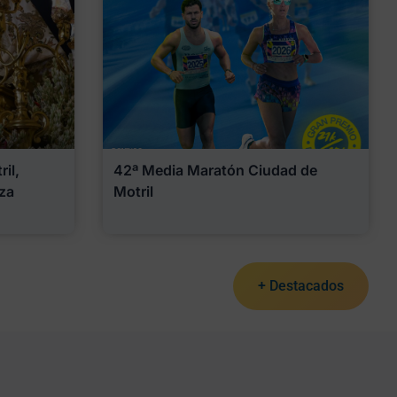
il,
42ª Media Maratón Ciudad de
za
Motril
+ Destacados