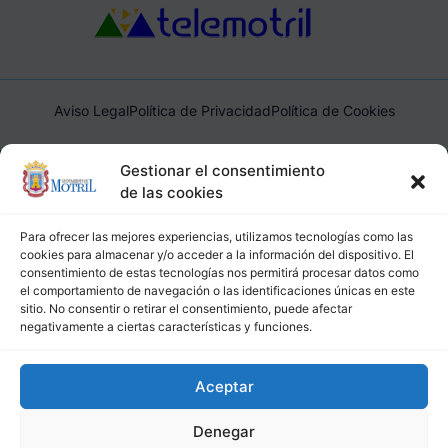
Aviso Legal
Política de Privacidad
Política de Cookies
Ayuntamiento de Motril, Plaza de España, 1, 18600, Motril,
Gestionar el consentimiento
(Granada), CIF: P1814200J, DIR3: L01181400
de las cookies
Para ofrecer las mejores experiencias, utilizamos tecnologías como las
cookies para almacenar y/o acceder a la información del dispositivo. El
consentimiento de estas tecnologías nos permitirá procesar datos como
el comportamiento de navegación o las identificaciones únicas en este
sitio. No consentir o retirar el consentimiento, puede afectar
negativamente a ciertas características y funciones.
Aceptar
Denegar