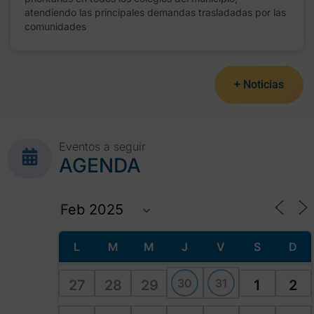
atendiendo las principales demandas trasladadas por las
comunidades
+ Noticias
Eventos a seguir
AGENDA
L
M
M
J
V
S
D
30
31
27
28
29
1
2