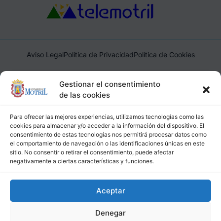
Aviso Legal
Política de Privacidad
Política de Cookies
Ayuntamiento de Motril, Plaza de España, 1, 18600, Motril,
Gestionar el consentimiento
(Granada), CIF: P1814200J, DIR3: L01181400
de las cookies
Para ofrecer las mejores experiencias, utilizamos tecnologías como las
cookies para almacenar y/o acceder a la información del dispositivo. El
consentimiento de estas tecnologías nos permitirá procesar datos como
el comportamiento de navegación o las identificaciones únicas en este
sitio. No consentir o retirar el consentimiento, puede afectar
negativamente a ciertas características y funciones.
Aceptar
Denegar