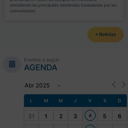
atendiendo las principales demandas trasladadas por las
comunidades
+ Noticias
Eventos a seguir
AGENDA
L
M
M
J
V
S
D
4
31
1
2
3
5
6