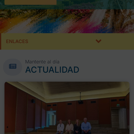
ENLACES
Mantente al día
ACTUALIDAD