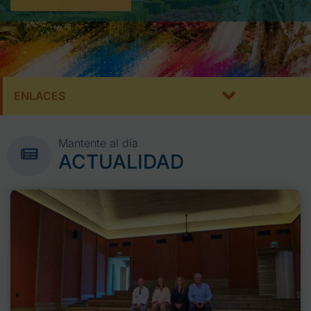
ENLACES
Mantente al día
ACTUALIDAD