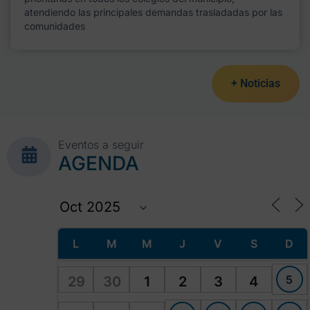
atendiendo las principales demandas trasladadas por las
comunidades
+ Noticias
Eventos a seguir
AGENDA
L
M
M
J
V
S
D
5
29
30
1
2
3
4