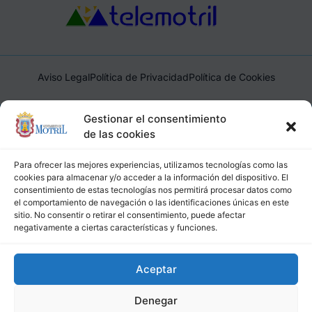
Aviso Legal
Política de Privacidad
Política de Cookies
Ayuntamiento de Motril, Plaza de España, 1, 18600, Motril,
Gestionar el consentimiento
(Granada), CIF: P1814200J, DIR3: L01181400
de las cookies
Para ofrecer las mejores experiencias, utilizamos tecnologías como las
cookies para almacenar y/o acceder a la información del dispositivo. El
consentimiento de estas tecnologías nos permitirá procesar datos como
el comportamiento de navegación o las identificaciones únicas en este
sitio. No consentir o retirar el consentimiento, puede afectar
negativamente a ciertas características y funciones.
Aceptar
Denegar