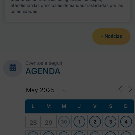
atendiendo las principales demandas trasladadas por las
comunidades
+ Noticias
Eventos a seguir
AGENDA
L
M
M
J
V
S
D
30
1
2
3
4
28
29