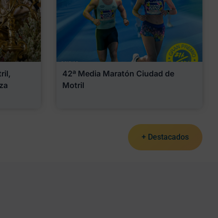
il,
42ª Media Maratón Ciudad de
za
Motril
+ Destacados