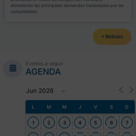
atendiendo las principales demandas trasladadas por las
comunidades
+ Noticias
Eventos a seguir
AGENDA
L
M
M
J
V
S
D
1
2
3
4
5
6
7
+
+