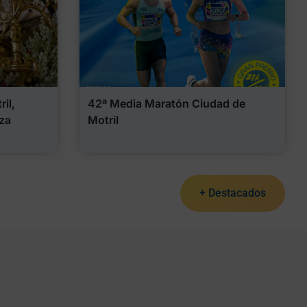
il,
42ª Media Maratón Ciudad de
za
Motril
+ Destacados