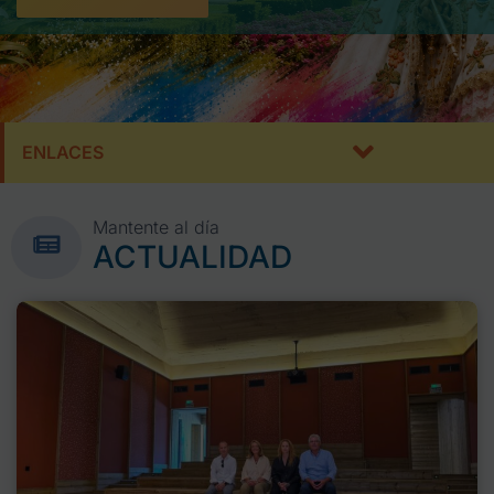
ENLACES
Mantente al día
ACTUALIDAD