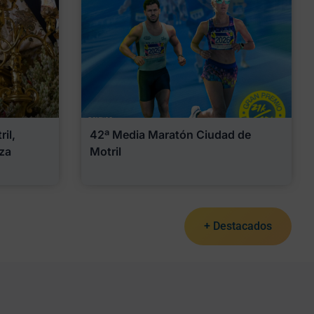
il,
42ª Media Maratón Ciudad de
za
Motril
+ Destacados