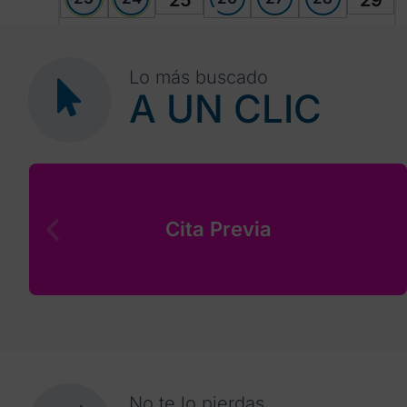
25
29
30
1
2
3
4
5
6
Lo más buscado
A UN CLIC
Cita Previa
No te lo pierdas