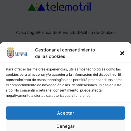
Aviso Legal
Política de Privacidad
Política de Cookies
Ayuntamiento de Motril, Plaza de España, 1, 18600, Motril,
Gestionar el consentimiento
(Granada), CIF: P1814200J, DIR3: L01181400
de las cookies
Para ofrecer las mejores experiencias, utilizamos tecnologías como las
cookies para almacenar y/o acceder a la información del dispositivo. El
consentimiento de estas tecnologías nos permitirá procesar datos como
el comportamiento de navegación o las identificaciones únicas en este
sitio. No consentir o retirar el consentimiento, puede afectar
negativamente a ciertas características y funciones.
Aceptar
Denegar