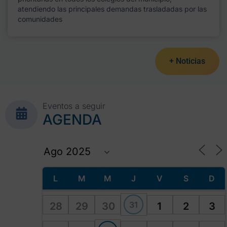
atendiendo las principales demandas trasladadas por las
comunidades
+ Noticias
Eventos a seguir
AGENDA
L
M
M
J
V
S
D
31
28
29
30
1
2
3