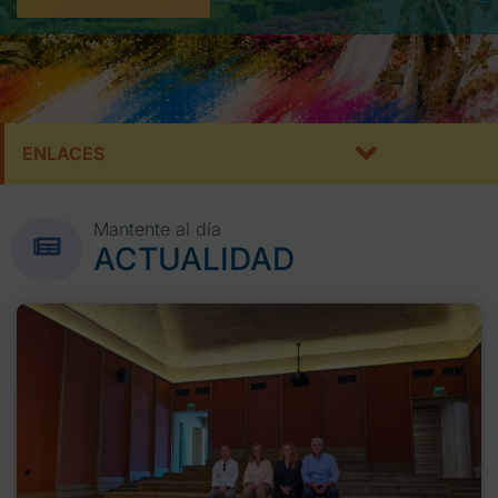
ENLACES
Mantente al día
ACTUALIDAD