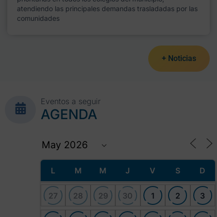
atendiendo las principales demandas trasladadas por las
comunidades
+ Noticias
Eventos a seguir
AGENDA
L
M
M
J
V
S
D
27
28
29
30
1
2
3