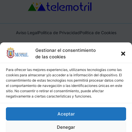
Aviso Legal
Política de Privacidad
Política de Cookies
Ayuntamiento de Motril, Plaza de España, 1, 18600, Motril,
Gestionar el consentimiento
(Granada), CIF: P1814200J, DIR3: L01181400
de las cookies
Para ofrecer las mejores experiencias, utilizamos tecnologías como las
cookies para almacenar y/o acceder a la información del dispositivo. El
consentimiento de estas tecnologías nos permitirá procesar datos como
el comportamiento de navegación o las identificaciones únicas en este
sitio. No consentir o retirar el consentimiento, puede afectar
negativamente a ciertas características y funciones.
Aceptar
Denegar