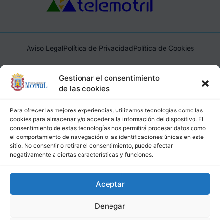
Aviso Legal
Política de Privacidad
Política de Cookies
Ayuntamiento de Motril, Plaza de España, 1, 18600, Motril,
Gestionar el consentimiento
(Granada), CIF: P1814200J, DIR3: L01181400
de las cookies
Para ofrecer las mejores experiencias, utilizamos tecnologías como las
cookies para almacenar y/o acceder a la información del dispositivo. El
consentimiento de estas tecnologías nos permitirá procesar datos como
el comportamiento de navegación o las identificaciones únicas en este
sitio. No consentir o retirar el consentimiento, puede afectar
negativamente a ciertas características y funciones.
Aceptar
Denegar