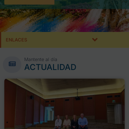
ENLACES
Mantente al día
ACTUALIDAD