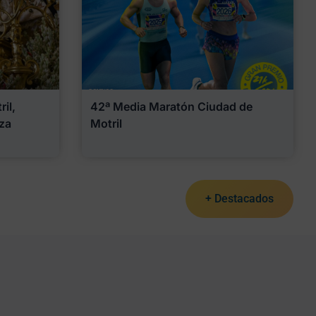
il,
42ª Media Maratón Ciudad de
za
Motril
+ Destacados