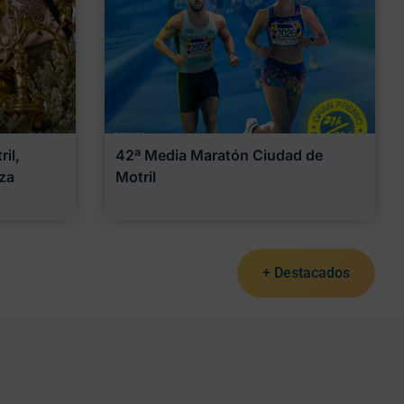
il,
42ª Media Maratón Ciudad de
za
Motril
+ Destacados