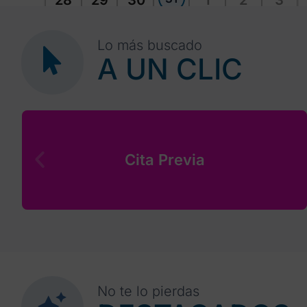
28
29
30
1
2
3
Lo más buscado
A UN CLIC
Cita Previa
No te lo pierdas