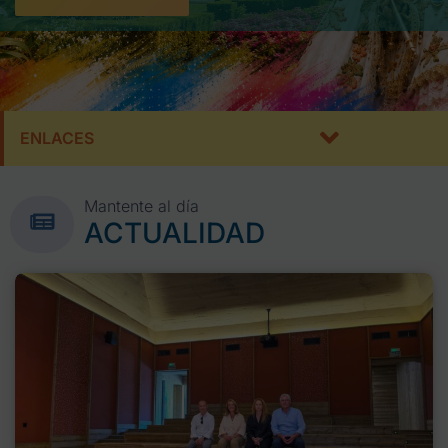
ENLACES
Mantente al día
ACTUALIDAD