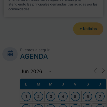
atendiendo las principales demandas trasladadas por las
comunidades
+ Noticias
Eventos a seguir
AGENDA
L
M
M
J
V
S
D
1
2
3
4
5
6
7
+
+