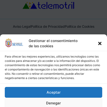
Aviso Legal
Política de Privacidad
Política de Cookies
Ayuntamiento de Motril, Plaza de España, 1, 18600, Motril,
Gestionar el consentimiento
(Granada), CIF: P1814200J, DIR3: L01181400
de las cookies
Para ofrecer las mejores experiencias, utilizamos tecnologías como las
cookies para almacenar y/o acceder a la información del dispositivo. El
consentimiento de estas tecnologías nos permitirá procesar datos como
el comportamiento de navegación o las identificaciones únicas en este
sitio. No consentir o retirar el consentimiento, puede afectar
negativamente a ciertas características y funciones.
Aceptar
Denegar