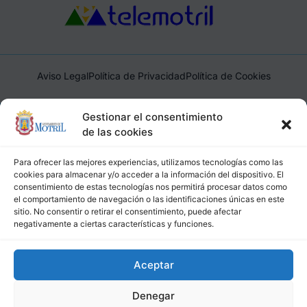
Aviso Legal
Política de Privacidad
Política de Cookies
Ayuntamiento de Motril, Plaza de España, 1, 18600, Motril,
Gestionar el consentimiento
(Granada), CIF: P1814200J, DIR3: L01181400
de las cookies
Para ofrecer las mejores experiencias, utilizamos tecnologías como las
cookies para almacenar y/o acceder a la información del dispositivo. El
consentimiento de estas tecnologías nos permitirá procesar datos como
el comportamiento de navegación o las identificaciones únicas en este
sitio. No consentir o retirar el consentimiento, puede afectar
negativamente a ciertas características y funciones.
Aceptar
Denegar