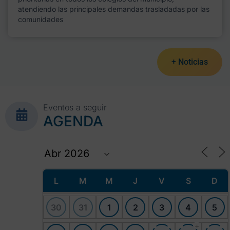
atendiendo las principales demandas trasladadas por las
comunidades
+ Noticias
Eventos a seguir
AGENDA
L
M
M
J
V
S
D
30
31
1
2
3
4
5
+