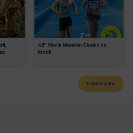
il,
42ª Media Maratón Ciudad de
za
Motril
+ Destacados