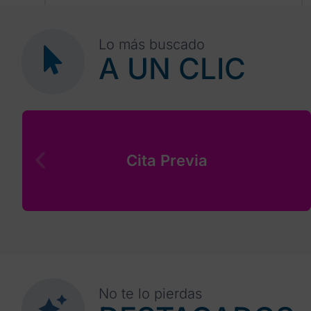
30
1
2
3
4
5
6
Lo más buscado
A UN CLIC
Cita Previa
No te lo pierdas