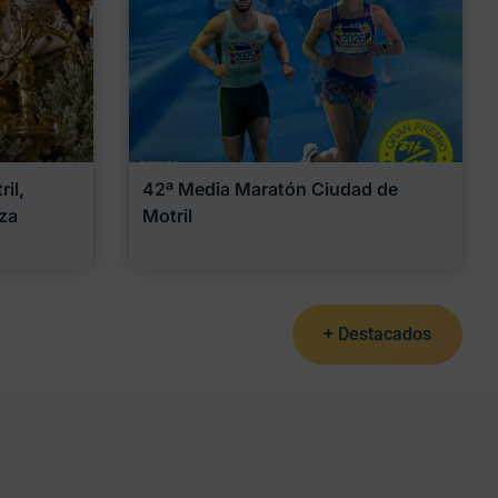
il,
42ª Media Maratón Ciudad de
za
Motril
+ Destacados