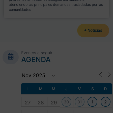
atendiendo las principales demandas trasladadas por las
comunidades
+ Noticias
Eventos a seguir
AGENDA
L
M
M
J
V
S
D
30
31
1
2
27
28
29