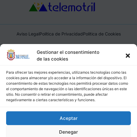
Aviso Legal
Política de Privacidad
Política de Cookies
Ayuntamiento de Motril, Plaza de España, 1, 18600, Motril,
Gestionar el consentimiento
(Granada), CIF: P1814200J, DIR3: L01181400
de las cookies
Para ofrecer las mejores experiencias, utilizamos tecnologías como las
cookies para almacenar y/o acceder a la información del dispositivo. El
consentimiento de estas tecnologías nos permitirá procesar datos como
el comportamiento de navegación o las identificaciones únicas en este
sitio. No consentir o retirar el consentimiento, puede afectar
negativamente a ciertas características y funciones.
Aceptar
Denegar