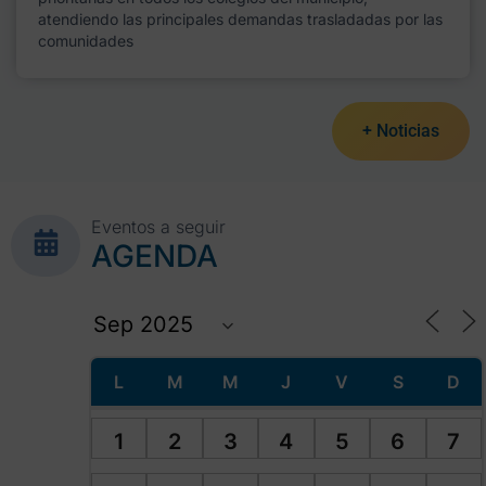
atendiendo las principales demandas trasladadas por las
comunidades
+ Noticias
Eventos a seguir
AGENDA
L
M
M
J
V
S
D
1
2
3
4
5
6
7