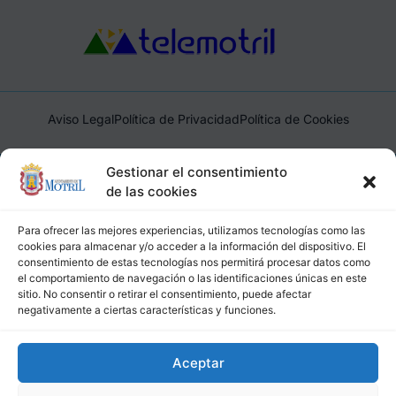
Aviso Legal
Política de Privacidad
Política de Cookies
Ayuntamiento de Motril, Plaza de España, 1, 18600, Motril,
Gestionar el consentimiento
(Granada), CIF: P1814200J, DIR3: L01181400
de las cookies
Para ofrecer las mejores experiencias, utilizamos tecnologías como las
cookies para almacenar y/o acceder a la información del dispositivo. El
consentimiento de estas tecnologías nos permitirá procesar datos como
el comportamiento de navegación o las identificaciones únicas en este
sitio. No consentir o retirar el consentimiento, puede afectar
negativamente a ciertas características y funciones.
Aceptar