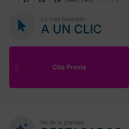
27
28
29
Lo más buscado
A UN CLIC
Cita Previa
No te lo pierdas