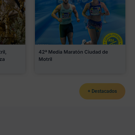
il,
42ª Media Maratón Ciudad de
za
Motril
+ Destacados