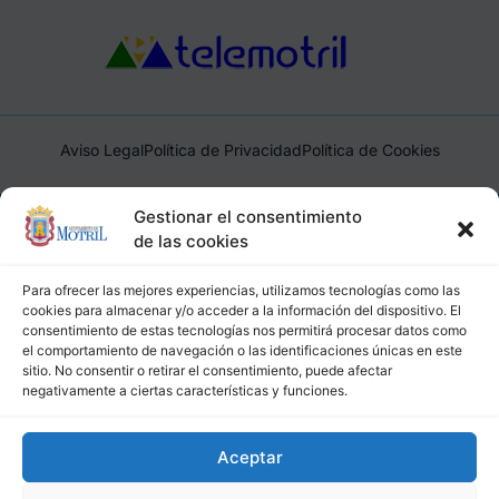
Aviso Legal
Política de Privacidad
Política de Cookies
Ayuntamiento de Motril, Plaza de España, 1, 18600, Motril,
Gestionar el consentimiento
(Granada), CIF: P1814200J, DIR3: L01181400
de las cookies
Para ofrecer las mejores experiencias, utilizamos tecnologías como las
cookies para almacenar y/o acceder a la información del dispositivo. El
consentimiento de estas tecnologías nos permitirá procesar datos como
el comportamiento de navegación o las identificaciones únicas en este
sitio. No consentir o retirar el consentimiento, puede afectar
negativamente a ciertas características y funciones.
Aceptar