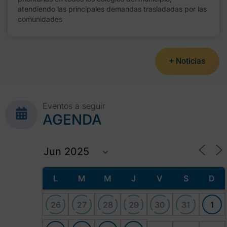
atendiendo las principales demandas trasladadas por las
comunidades
+ Noticias
Eventos a seguir
AGENDA
L
M
M
J
V
S
D
26
27
28
29
30
31
1