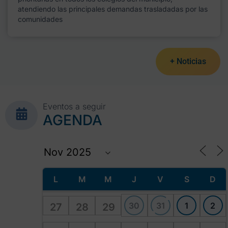
atendiendo las principales demandas trasladadas por las
comunidades
+ Noticias
Eventos a seguir
AGENDA
L
M
M
J
V
S
D
30
31
1
2
27
28
29