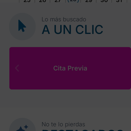
25
26
27
29
30
31
Lo más buscado
A UN CLIC
Cita Previa
No te lo pierdas