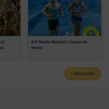
il,
42ª Media Maratón Ciudad de
za
Motril
+ Destacados