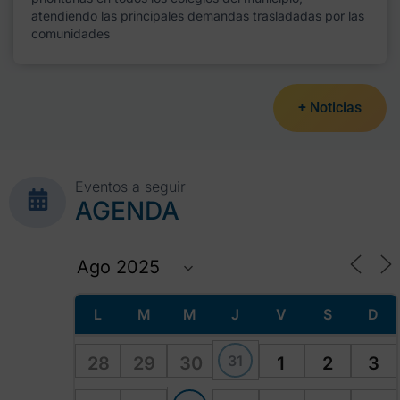
atendiendo las principales demandas trasladadas por las
comunidades
+ Noticias
Eventos a seguir
AGENDA
L
M
M
J
V
S
D
31
28
29
30
1
2
3