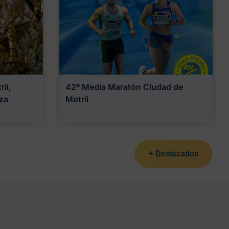
il,
42ª Media Maratón Ciudad de
za
Motril
+ Destacados