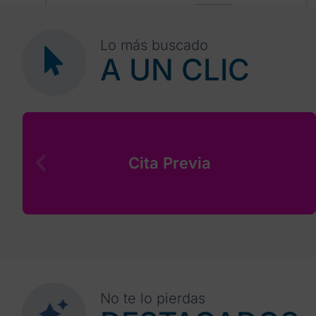
4
31
1
2
3
5
6
Lo más buscado
A UN CLIC
Cita Previa
No te lo pierdas