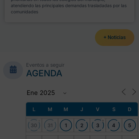
atendiendo las principales demandas trasladadas por las
comunidades
+ Noticias
Eventos a seguir
AGENDA
L
M
M
J
V
S
D
+
+
30
31
1
2
3
4
5