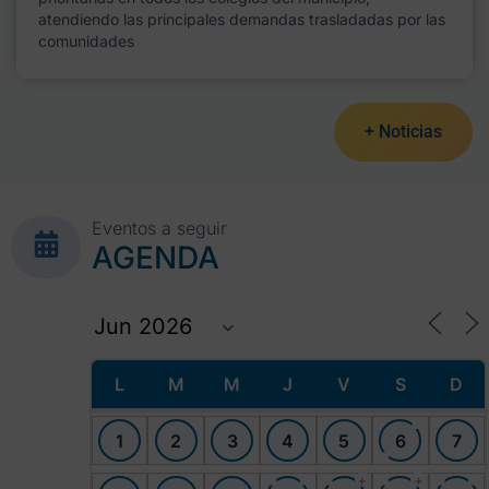
atendiendo las principales demandas trasladadas por las
comunidades
+ Noticias
Eventos a seguir
AGENDA
L
M
M
J
V
S
D
1
2
3
4
5
6
7
+
+